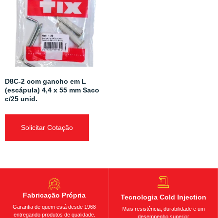
D8C-2 com gancho em L
(escápula) 4,4 x 55 mm Saco
c/25 unid.
Solicitar Cotação
Fabricação Própria
Tecnologia Cold Injection
Garantia de quem está desde 1968
Mais resistência, durabilidade e um
entregando produtos de qualidade.
desempenho superior