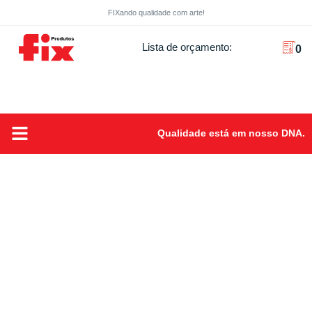
FIXando qualidade com arte!
Lista de orçamento:
0
Qualidade está em nosso DNA.
Sobre Nós
FIXando Qualidade com arte!
Produtos