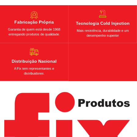
Fabricação Própria
Tecnologia Cold Injection
Garantia de quem está desde 1968
Mais resistência, durabilidade e um
entregando produtos de qualidade.
desempenho superior
Distribuição Nacional
A Fix tem representantes e
distribuidores.