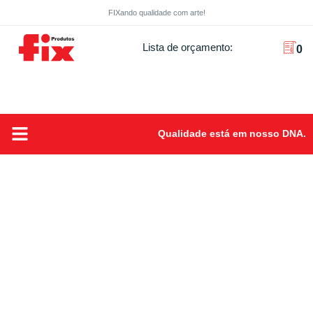
FIXando qualidade com arte!
Lista de orçamento:
0
Qualidade está em nosso DNA.
Sobre Nós
FIXando Qualidade com arte!
Produtos