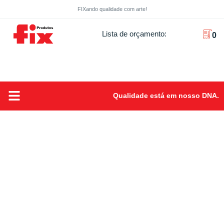
FIXando qualidade com arte!
Lista de orçamento:
0
Qualidade está em nosso DNA.
Sobre Nós
FIXando Qualidade com arte!
Produtos