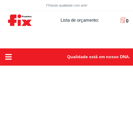
FIXando qualidade com arte!
Lista de orçamento:
0
Qualidade está em nosso DNA.
Sobre Nós
FIXando Qualidade com arte!
Produtos