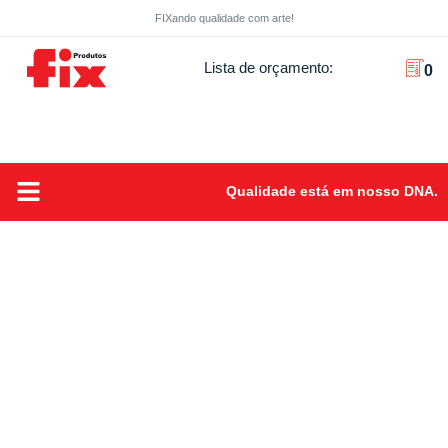
FIXando qualidade com arte!
Lista de orçamento:
0
Qualidade está em nosso DNA.
Sobre Nós
FIXando Qualidade com arte!
Produtos