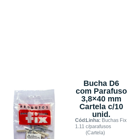
Bucha D6
com Parafuso
3,8×40 mm
Cartela c/10
unid.
Cód:
Linha:
Buchas Fix
1.11
c/parafusos
(Cartela)