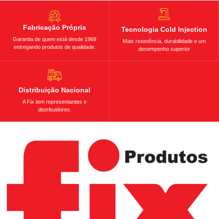
Fabricação Própria
Tecnologia Cold Injection
Garantia de quem está desde 1968
Mais resistência, durabilidade e um
entregando produtos de qualidade.
desempenho superior
Distribuição Nacional
A Fix tem representantes e
distribuidores.