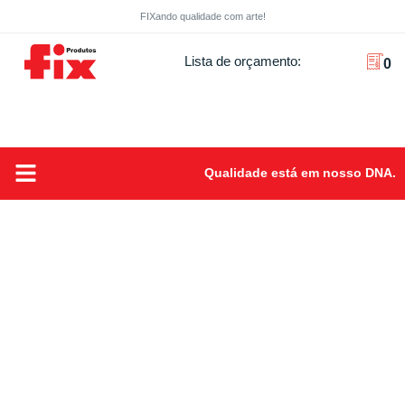
FIXando qualidade com arte!
Lista de orçamento:
0
Qualidade está em nosso DNA.
Sobre Nós
FIXando Qualidade com arte!
Produtos