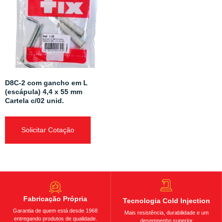
D8C-2 com gancho em L
(escápula) 4,4 x 55 mm
Cartela c/02 unid.
Solicitar Cotação
Fabricação Própria
Tecnologia Cold Injection
Garantia de quem está desde 1968
Mais resistência, durabilidade e um
entregando produtos de qualidade.
desempenho superior