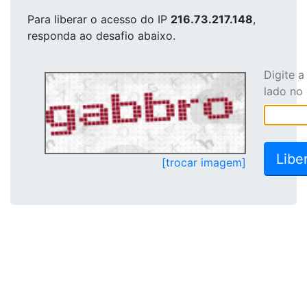
Para liberar o acesso
do IP
216.73.217.148
,
responda ao desafio abaixo.
Digite 
lado no
[trocar imagem]