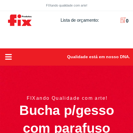
FIXando qualidade com arte!
Lista de orçamento:
0
Qualidade está em nosso DNA.
Sobre Nós
FIXando Qualidade com arte!
Bucha p/gesso
com parafuso